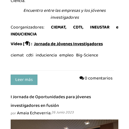
Ciencia.
Encuentro entre las empresas y los jóvenes
investigadores
Coorganizadores:
CIEMAT, CDTI, INEUSTAR e
INDUCIENCIA
Video [🎥
]
:
Jornada de Jóvenes Investigadores
ciemat
cdti
induciencia
empleo
Big-Science
0 comentarios
Leer más
I Jornada de Oportunidades para jóvenes
investigadores en fusión
Amaia Echeverria
26 Junio 2023
por
,