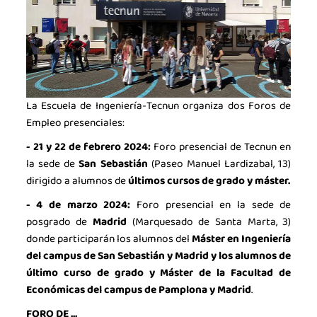
La industria de la Ciencia
La Asociación
Noticias
Agenda
La Escuela de Ingeniería-Tecnun organiza dos Foros de
Contacto
Empleo presenciales:
-
21 y 22 de febrero 2024:
Foro presencial de Tecnun en
Talento
la sede de
San Sebastián
(Paseo Manuel Lardizabal, 13)
Únete
dirigido a alumnos de
últimos cursos de grado y máster.
- 4 de marzo 2024:
Foro presencial en la sede de
posgrado de
Madrid
(Marquesado de Santa Marta, 3)
donde participarán los alumnos del
Máster en Ingeniería
del campus de San Sebastián y Madrid y los alumnos de
último curso de grado y Máster de la Facultad de
Económicas del campus de Pamplona y Madrid
.
FORO DE ...