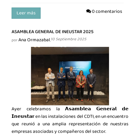
0 comentarios
Leer más
ASAMBLEA GENERAL DE INEUSTAR 2025
Ana Ormazabal
10 Septiembre 2025
por
,
Ayer celebramos la 𝗔𝘀𝗮𝗺𝗯𝗹𝗲𝗮 𝗚𝗲𝗻𝗲𝗿𝗮𝗹 𝗱𝗲
𝗜𝗻𝗲𝘂𝘀𝘁𝗮𝗿 en las instalaciones del CDTI, en un encuentro
que reunió a una amplia representación de nuestras
empresas asociadas y compañeros del sector.