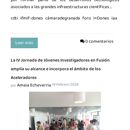
asociados a las grandes infraestructuras científicas ...
cdti
ifmif-dones
cámaradegranada
foro
I+Dones
iaa
0 comentarios
Leer más
La IV Jornada de Jóvenes Investigadores en Fusión
amplía su alcance e incorpora el ámbito de los
Aceleradores
Amaia Echeverria
19 Febrero 2026
por
,