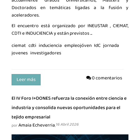
actualmente Grados Universitarios, Masters y
Doctorados en temáticas ligadas a la fusión y
aceleradores.
El encuentro está organizado por INEUSTAR , CIEMAT,
CDTI e INDUCIENCIA y están previstos ...
ciemat
cdti
induciencia
empleojóven
IdC
jornada
jovenes
investigadores
0 comentarios
Leer más
El IV Foro I+DONES refuerza la conexión entre ciencia e
industria y consolida nuevas oportunidades para el
tejido empresarial
Amaia Echeverria
16 Abril 2026
por
,