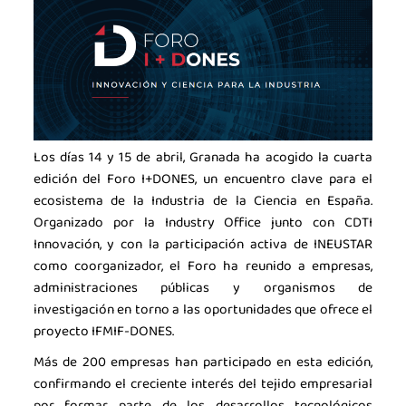
La industria de la Ciencia
La Asociación
Noticias
Agenda
Contacto
Los días 14 y 15 de abril, Granada ha acogido la cuarta
edición del Foro I+DONES, un encuentro clave para el
Talento
ecosistema de la Industria de la Ciencia en España.
Organizado por la Industry Office junto con CDTI
Únete
Innovación, y con la participación activa de INEUSTAR
como coorganizador, el Foro ha reunido a empresas,
administraciones públicas y organismos de
investigación en torno a las oportunidades que ofrece el
proyecto IFMIF-DONES.
Más de 200 empresas han participado en esta edición,
confirmando el creciente interés del tejido empresarial
por formar parte de los desarrollos tecnológicos