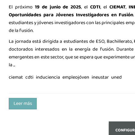
El próximo
19 de junio de 2025
, el
CDTI
, el
CIEMAT
,
IN
Oportunidades para Jóvenes Investigadores en Fusión
estudiantes y jóvenes investigadores con las principales empr
de la fusión.
La jornada está dirigida a estudiantes de ESO, Bachillerato,
doctorados interesados en la energía de fusión. Durante 
emergentes en este sector, que se espera que experimente un
la ...
ciemat
cdti
induciencia
empleojóven
ineustar
uned
Leer más
CONFIGUR