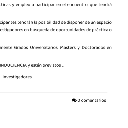
La Asociación
icas y empleo a participar en el encuentro, que tendrá
Noticias
icipantes tendrán la posibilidad de disponer de un espacio
Agenda
nvestigadores en búsqueda de oportunidades de práctica o
Contacto
mente Grados Universitarios, Masters y Doctorados en
Talento
Únete
NDUCIENCIA y están previstos ...
s
investigadores
0 comentarios