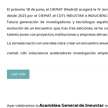
El próximo 18 de junio, el CIEMAT (Madrid) acogerá la IV Jor
desde 2023 por el CIEMAT, el CDTI, INEUSTAR e INDUCIENCIA
futura generación de investigadores y tecnólogos españ
evolución de un encuentro que, tras tres ediciones, se ha 
talento joven con proyectos, instituciones y empresas del sec
La Jornada nació con una idea clara: crear un encuentro anual, 
ciemat
cdti
induciencia
aceleradores
investigación
emple
Leer más
Ayer celebramos la 𝗔𝘀𝗮𝗺𝗯𝗹𝗲𝗮 𝗚𝗲𝗻𝗲𝗿𝗮𝗹 𝗱𝗲 𝗜𝗻𝗲𝘂𝘀𝘁