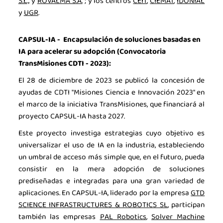
S.L
., y
ROVALMA S.A.
; y los centros
CEIT
,
CIEMAT
,
IDONIAL
y
UGR
.
CAPSUL-IA -
Encapsulación de soluciones basadas en
IA para acelerar su adopción (Convocatoria
TransMisiones CDTI - 2023):
El 28 de diciembre de 2023 se publicó la concesión de
ayudas de CDTI "Misiones Ciencia e Innovación 2023" en
el marco de la iniciativa TransMisiones, que financiará al
proyecto CAPSUL-IA hasta 2027.
Este proyecto investiga estrategias cuyo objetivo es
universalizar el uso de IA en la industria, estableciendo
un umbral de acceso más simple que, en el futuro, pueda
consistir en la mera adopción de soluciones
prediseñadas e integradas para una gran variedad de
aplicaciones. En CAPSUL-IA, liderado por la empresa
GTD
SCIENCE INFRASTRUCTURES & ROBOTICS SL
, participan
también las empresas
PAL Robotics
,
Solver Machine