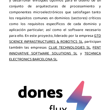
y desarrollar enfoques óptimos para el diseño de un
Agenda
conjunto de arquitecturas de procesamiento y
componentes microelectrónicos que satisfagan tanto
Contacto
los requisitos comunes en dominios (sectores) críticos
Talento
como los requisitos específicos de cada dominio y
aplicación particular; así como el software necesario
Únete
para ello. En este proyecto, liderado por la empresa
GTD
SCIENCE INFRASTRUCTURES & ROBOTICS SL
, participan
también las empresas
CLUE TECHNOLOGIES SL
,
FENT
INNOVATIVE SOFTWARE SOLUTIONS SL
y
TECHNICA
ELECTRONICS BARCELONA SL
.