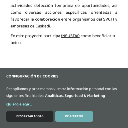
actividades detección temprana de oportunidades, así
como diversas acciones específicas orientadas a
favorecer la colaboración entre organismos del SVCTI y
empresas de Euskadi.
En este proyecto
participa
INEUSTAR
como beneficiario
único.
CONFIGURACIÓN DE COOKIES
Recopilamos y procesamos vuestra información personal con las
siguientes finalidades:
Analíticas, Seguridad & Marketing
BIGINN (Convocatoria COSME, COS-CLUSTER, 2020):
Quiero elegir
...
El proyecto BIGINN marca un nuevo comienzo para las
DESCARTAR TODAS
DE ACUERDO
empresas y la innovación en el sector de la Industria de
MODIFICAR COOKIES
la Ciencia. Los socios del consorcio han unido sus