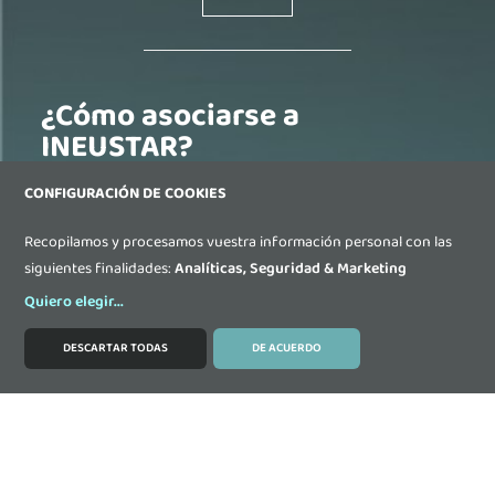
¿Cómo asociarse a
INEUSTAR?
CONFIGURACIÓN DE COOKIES
Si tienes interés en conocer INEUSTAR y asociarte,
Recopilamos y procesamos vuestra información personal con las
escríbenos:
siguientes finalidades:
Analíticas, Seguridad & Marketing
Quiero elegir
...
Contáctanos
DESCARTAR TODAS
DE ACUERDO
MODIFICAR COOKIES