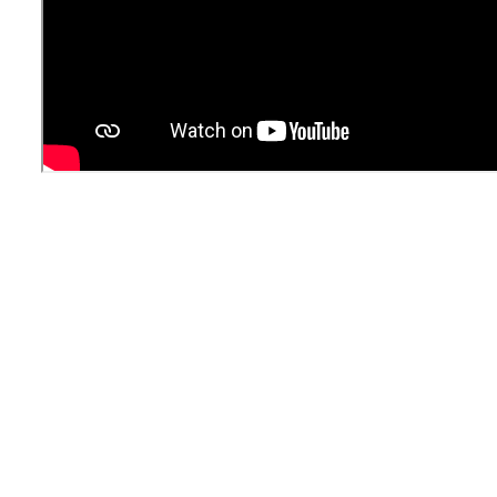
La industria de la Ciencia
La Asociación
Noticias
Agenda
Contacto
Talento
Únete