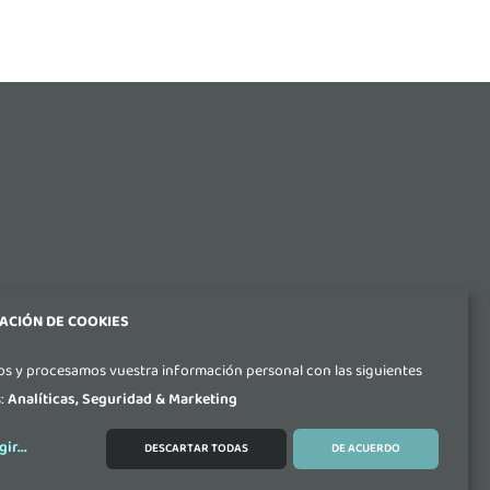
ACIÓN DE COOKIES
s y procesamos vuestra información personal con las siguientes
s:
Analíticas, Seguridad & Marketing
aseo Ubarburu 39, Oficina 308, Edificio ENERTIC,
 (Gipuzkoa)
gir
...
DESCARTAR TODAS
DE ACUERDO