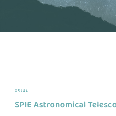
05
JUL
SPIE Astronomical Telesc