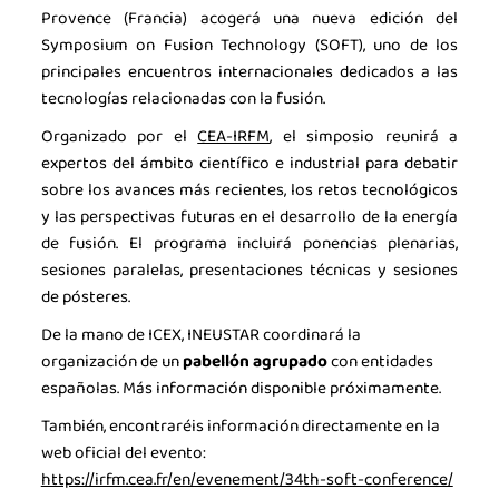
Noticias
Provence (Francia) acogerá una nueva edición del
Symposium on Fusion Technology (SOFT), uno de los
Agenda
principales encuentros internacionales dedicados a las
tecnologías relacionadas con la fusión.
Contacto
Organizado por el
CEA-IRFM
, el simposio reunirá a
Talento
expertos del ámbito científico e industrial para debatir
sobre los avances más recientes, los retos tecnológicos
Únete
y las perspectivas futuras en el desarrollo de la energía
de fusión. El programa incluirá ponencias plenarias,
sesiones paralelas, presentaciones técnicas y sesiones
de pósteres.
De la mano de ICEX, INEUSTAR coordinará la
organización de un
pabellón agrupado
con entidades
españolas. Más información disponible próximamente.
También, encontraréis información directamente en la
web oficial del evento:
https://irfm.cea.fr/en/evenement/34th-soft-conference/