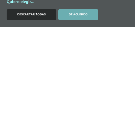
Quiero elegir
...
DESCARTAR TODAS
DE ACUERDO
MODIFICAR COOKIES
Contacta
DONOSTIA-SAN SEBASTIAN: Paseo Ubarburu 39,
Oficina 308, Edificio ENERTIC, 20014 Donostia-San
Sebastián (Gipuzkoa)
+34 943 20 18 36
ineustar@ineustar.com
GRANADA: Calle Luis Amador 26, 18014 Granada
(Andalucía)
+34 628 99 57 77